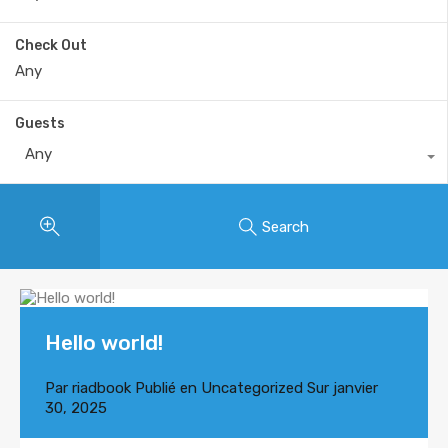
Check Out
Guests
Any
Search
Hello world!
Par
riadbook
Publié en
Uncategorized
Sur
janvier
30, 2025