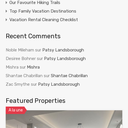
Our Favourite Hiking Trails
Top Family Vacation Destinations
Vacation Rental Cleaning Checklist
Recent Comments
Noble Mileham
sur
Patsy Landsborough
Desiree Bohner
sur
Patsy Landsborough
Mishra
sur
Mishra
Shantae Chabrillan
sur
Shantae Chabrillan
Zac Smythe
sur
Patsy Landsborough
Featured Properties
A la une